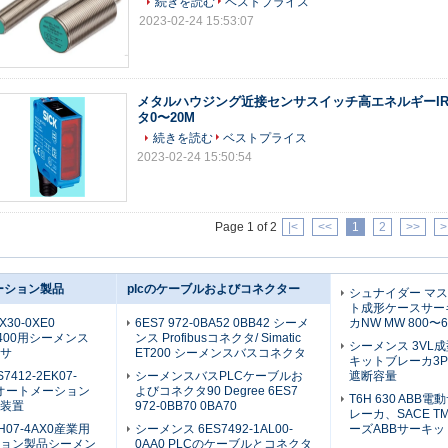
続きを読む
ベストプライス
2023-02-24 15:53:07
メタルハウジング近接センサスイッチ高エネルギーI
タ0〜20M
続きを読む
ベストプライス
2023-02-24 15:50:54
Page 1 of 2
|<
<<
1
2
>>
>
ーション製品
plcのケーブルおよびコネクター
シュナイダー マ
ト成形ケースサー
X30-0XE0
6ES7 972-0BA52 0BB42 シーメ
カNW MW 800〜6
S7 400用シーメンス
ンス Profibusコネクタ/ Simatic
シーメンス 3VL
サ
ET200 シーメンスバスコネクタ
キットブレーカ3P 
S7412-2EK07-
シーメンスバスPLCケーブルお
遮断容量
用オートメーション
よびコネクタ90 Degree 6ES7
T6H 630 ABB
装置
972-0BB70 0BA70
レーカ、SACE TM
BH07-4AX0産業用
シーメンス 6ES7492-1AL00-
ーズABBサーキ
ョン製品シーメン
0AA0 PLCのケーブルとコネクタ