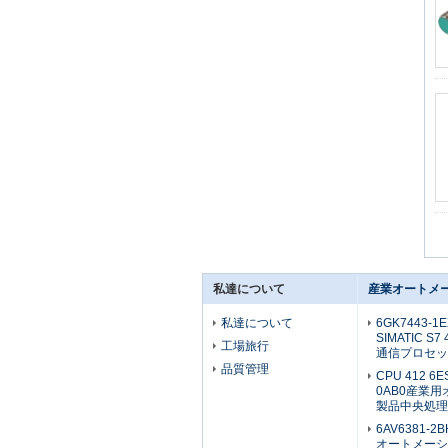
私達について
産業オートメ
私達について
6GK7443-1E
SIMATIC 
工場旅行
通信プロセッ
品質管理
CPU 412 6E
0AB0産業
製品中央処理
6AV6381-2
オートメーシ