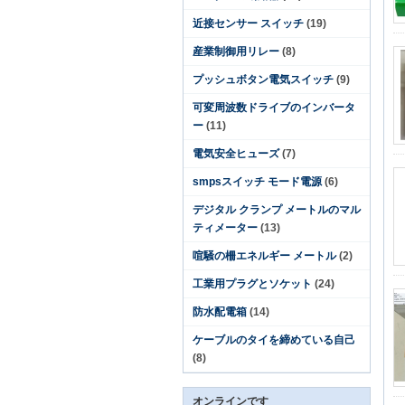
近接センサー スイッチ
(19)
産業制御用リレー
(8)
プッシュボタン電気スイッチ
(9)
可変周波数ドライブのインバータ
ー
(11)
電気安全ヒューズ
(7)
smpsスイッチ モード電源
(6)
デジタル クランプ メートルのマル
ティメーター
(13)
喧騒の柵エネルギー メートル
(2)
工業用プラグとソケット
(24)
防水配電箱
(14)
ケーブルのタイを締めている自己
(8)
オンラインです