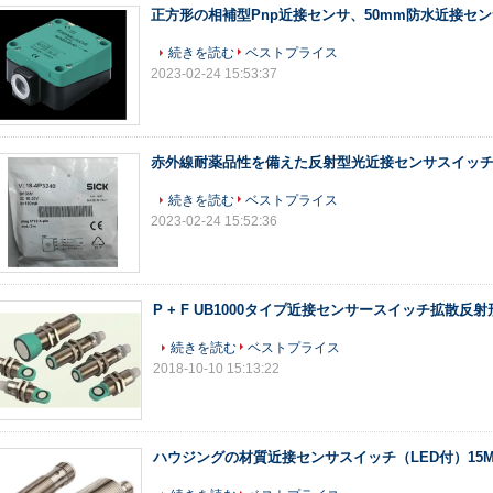
正方形の相補型Pnp近接センサ、50mm防水近接セ
続きを読む
ベストプライス
2023-02-24 15:53:37
赤外線耐薬品性を備えた反射型光近接センサスイッ
続きを読む
ベストプライス
2023-02-24 15:52:36
P + F UB1000タイプ近接センサースイッチ拡散反射
続きを読む
ベストプライス
2018-10-10 15:13:22
ハウジングの材質近接センサスイッチ（LED付）15