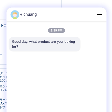
Richuang
Rトランスミッ
連絡先
1:39 PM
Good day, what product are you looking 
for?
|
私達に連絡しなさい
スターファク
キットブレー
300 A
私達に連絡しなさい
成型ケースサー
引用を要求しなさい
4P MCCB高
サイトマップ
携帯サイト
電動サーキットブ
AX T5Hシリ
ットブレーカ