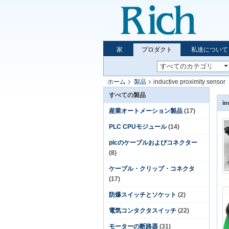
家
プロダクト
私達について
ホーム
製品
inductive proximity sensor
すべての製品
in
産業オートメーション製品
(17)
PLC CPUモジュール
(14)
plcのケーブルおよびコネクター
(8)
ケーブル・クリップ・コネクタ
(17)
防爆スイッチとソケット
(2)
電気コンタクタスイッチ
(22)
モーターの断路器
(31)